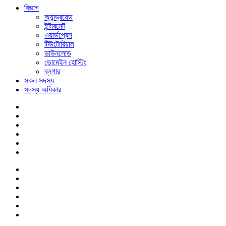
বিভাগ
অ্যান্ড্রয়েড
ইন্টারনেট
ওয়ার্ডপ্রেস
টিউটোরিয়াল
ডাউনলোড
ডোমেইন হোস্টিং
ব্লগার
সকল সদস্য
সদস্য অধিকার