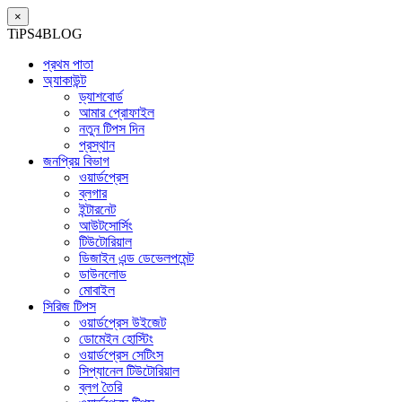
×
TiPS4BLOG
প্রথম পাতা
অ্যাকাউন্ট
ড্যাশবোর্ড
আমার প্রোফাইল
নতুন টিপস দিন
প্রস্থান
জনপ্রিয় বিভাগ
ওয়ার্ডপ্রেস
ব্লগার
ইন্টারনেট
আউটসোর্সিং
টিউটোরিয়াল
ডিজাইন এন্ড ডেভেলপমেন্ট
ডাউনলোড
মোবাইল
সিরিজ টিপস
ওয়ার্ডপ্রেস উইজেট
ডোমেইন হোস্টিং
ওয়ার্ডপ্রেস সেটিংস
সিপ্যানেল টিউটোরিয়াল
ব্লগ তৈরি