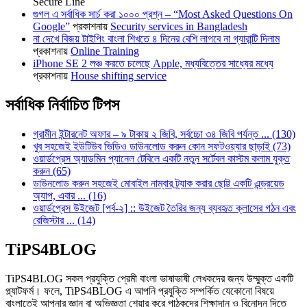
Secure Line
গুগল এ সর্বাধিক সার্চ করা ১০০০ প্রশ্ন – “Most Asked Questions On
Google”
প্রকাশনায়
Security services in Bangladesh
না দেখে বিজয় টাইপিং বাংলা শিখতে ৪ দিনের বেশি লাগবে না গ্যারান্টি দিলাম
প্রকাশনায়
Online Training
iPhone SE 2 লঞ্চ করতে চলেছে Apple, মধ্যবিত্তের সাধ্যের মধ্যে
প্রকাশনায়
House shifting service
সর্বাধিক নির্বাচিত টিপস
গ্রামীন ইন্টারনেট অফার – ৯ টাকায় ২ জিবি, সর্বচ্চো ৩৪ জিবি পর্যন্ত ... (130)
খুব সহজেই ইউটিউব ভিডিও ডাউনলোড করুন কোন সফটওয়্যার ছাড়াই (73)
ওয়ার্ডপ্রেস অ্যাডমিন প্যানেল টেবিলে একটি নতুন সর্টেবল কাস্টম কলাম যুক্ত
করুন (65)
ডাউনলোড করুন সহজেই মোবাইল নাম্বার ট্র্যাক করার ছোট্ট একটি এন্ড্রয়েড
অ্যাপ, এবার ... (16)
ওয়ার্ডপ্রেস উইজেট [পর্ব-২] :: উইজেট তৈরির জন্য ব্যবহৃত ক্লাসের গঠন এবং
রেজিস্টার ... (14)
TiPS4BLOG
TiPS4BLOG সকল প্রযুক্তি প্রেমী বাংলা ভাষাভাষী লেখকদের জন্য উম্মুক্ত একটি
প্ল্যাটফর্ম। ফলে, TiPS4BLOG এ আপনি প্রযুক্তি সম্পর্কিত যেকোনো বিষয়ে
বাংলাতেই আপনার জ্ঞান বা অভিজ্ঞতা শেয়ার করে পাঠকদের শিক্ষাদান ও বিনোদন দিতে