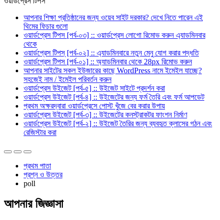
ওয়ার্ডপ্রেস টিপস
আপনার শিক্ষা প্রতিষ্ঠানের জন্য ওয়েব সাইট দরকার? দেখে নিতে পারেন এই
থিমের ফিচার গুলো
ওয়ার্ডপ্রেস টিপস [পর্ব-০৩] :: ওয়ার্ডপ্রেস লোগো রিমোভ করুন এ্যাডমিনবার
থেকে
ওয়ার্ডপ্রেস টিপস্ [পর্ব-০২] :: এ্যাডমিনবারে নতুন মেনু যোগ করার পদ্ধতি
ওয়ার্ডপ্রেস টিপস [পর্ব-০১] :: অ্যাডমিনবার থেকে 28px রিমোভ করুন
আপনার সাইটের সকল ইউজারের কাছে WordPress নামে ইমেইল যাচ্ছে?
সহজেই নাম / ইমেইল পরিবর্তন করুন
ওয়ার্ডপ্রেস উইজেট [পর্ব-৫] :: উইজেট সাইটে প্রদর্শন করা
ওয়ার্ডপ্রেস উইজেট [পর্ব-৪] :: উইজেটের জন্য ফর্ম তৈরি এবং ফর্ম আপডেট
প্রথম অক্ষরদ্বারা ওয়ার্ডপ্রেসে পোস্ট খুঁজে বের করার উপায়
ওয়ার্ডপ্রেস উইজেট [পর্ব-৩] :: উইজেটের কনস্ট্রাকটর ফাংশন নির্মাণ
ওয়ার্ডপ্রেস উইজেট [পর্ব-২] :: উইজেট তৈরির জন্য ব্যবহৃত ক্লাসের গঠন এবং
রেজিস্টার করা
প্রথম পাতা
প্রশ্ন ও উত্তর
poll
আপনার জিজ্ঞাসা