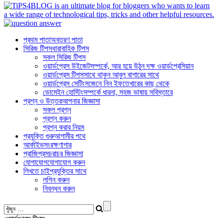
প্রথম পাতা
অবতরণ পাতা
সিরিজ টিপস
ধারাবাহিক টিপস
সকল সিরিজ টিপস
ওয়ার্ডপ্রেস উইজেট
সম্পর্কে, আর হয়ে উঠুন দক্ষ ওয়ার্ডপ্রেসিয়ান
ওয়ার্ডপ্রেস টিপস
সাথে থাকুন আবুল বাশারের সাথে
ওয়ার্ডপ্রেস সেটিংস
জেনে নিন ইফতেখারের কাছ থেকে
ডোমেইন হোস্টিং
সম্পর্কে ধারনা, সহজ ভাষায় সবিস্তারে
প্রশ্ন ও উত্তর
আপনার জিজ্ঞাসা
সকল প্রশ্ন
প্রশ্ন করুন
প্রশ্ন করার নিয়ম
প্রযুক্তি গুরু
আগামীর পথে
আর্কাইভ
সংরক্ষণাগার
প্রাজিপ্র
সচরাচর জিজ্ঞাসা
যোগাযোগ
যোগাযোগ করুন
লিখতে চাই
প্রযুক্তির সাথে
লগিন করুন
নিবন্ধন করুন