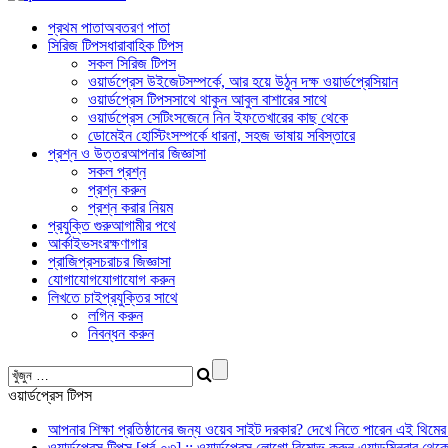
প্রথম পাতা
অবতরণ পাতা
সিরিজ টিপস
ধারাবাহিক টিপস
সকল সিরিজ টিপস
ওয়ার্ডপ্রেস উইজেট
সম্পর্কে, আর হয়ে উঠুন দক্ষ ওয়ার্ডপ্রেসিয়ান
ওয়ার্ডপ্রেস টিপস
সাথে থাকুন আবুল বাশারের সাথে
ওয়ার্ডপ্রেস সেটিংস
জেনে নিন ইফতেখারের কাছ থেকে
ডোমেইন হোস্টিং
সম্পর্কে ধারনা, সহজ ভাষায় সবিস্তারে
প্রশ্ন ও উত্তর
আপনার জিজ্ঞাসা
সকল প্রশ্ন
প্রশ্ন করুন
প্রশ্ন করার নিয়ম
প্রযুক্তি গুরু
আগামীর পথে
আর্কাইভ
সংরক্ষণাগার
প্রাজিপ্র
সচরাচর জিজ্ঞাসা
যোগাযোগ
যোগাযোগ করুন
লিখতে চাই
প্রযুক্তির সাথে
লগিন করুন
নিবন্ধন করুন
ওয়ার্ডপ্রেস টিপস
আপনার শিক্ষা প্রতিষ্ঠানের জন্য ওয়েব সাইট দরকার? দেখে নিতে পারেন এই থিমের
ওয়ার্ডপ্রেস টিপস [পর্ব-০৩] :: ওয়ার্ডপ্রেস লোগো রিমোভ করুন এ্যাডমিনবার থেক