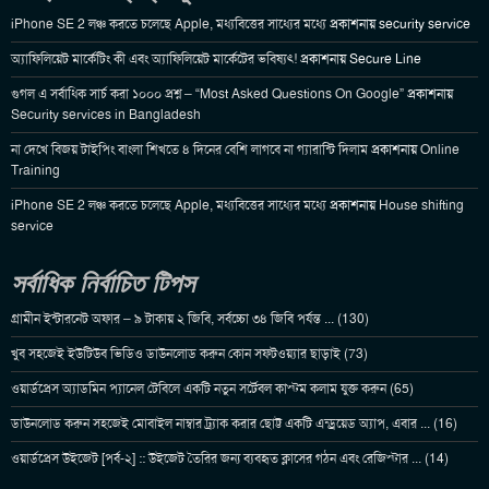
iPhone SE 2 লঞ্চ করতে চলেছে Apple, মধ্যবিত্তের সাধ্যের মধ্যে
প্রকাশনায়
security service
অ্যাফিলিয়েট মার্কেটিং কী এবং অ্যাফিলিয়েট মার্কেটের ভবিষ্যৎ!
প্রকাশনায়
Secure Line
গুগল এ সর্বাধিক সার্চ করা ১০০০ প্রশ্ন – “Most Asked Questions On Google”
প্রকাশনায়
Security services in Bangladesh
না দেখে বিজয় টাইপিং বাংলা শিখতে ৪ দিনের বেশি লাগবে না গ্যারান্টি দিলাম
প্রকাশনায়
Online
Training
iPhone SE 2 লঞ্চ করতে চলেছে Apple, মধ্যবিত্তের সাধ্যের মধ্যে
প্রকাশনায়
House shifting
service
সর্বাধিক নির্বাচিত টিপস
গ্রামীন ইন্টারনেট অফার – ৯ টাকায় ২ জিবি, সর্বচ্চো ৩৪ জিবি পর্যন্ত ... (130)
খুব সহজেই ইউটিউব ভিডিও ডাউনলোড করুন কোন সফটওয়্যার ছাড়াই (73)
ওয়ার্ডপ্রেস অ্যাডমিন প্যানেল টেবিলে একটি নতুন সর্টেবল কাস্টম কলাম যুক্ত করুন (65)
ডাউনলোড করুন সহজেই মোবাইল নাম্বার ট্র্যাক করার ছোট্ট একটি এন্ড্রয়েড অ্যাপ, এবার ... (16)
ওয়ার্ডপ্রেস উইজেট [পর্ব-২] :: উইজেট তৈরির জন্য ব্যবহৃত ক্লাসের গঠন এবং রেজিস্টার ... (14)