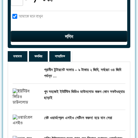
আমাকে মনে রাখুন
মতামত
জনপ্রিয়
সাম্প্রতিক
গ্রামীন ইন্টারনেট অফার – ৯ টাকায় ২ জিবি, সর্বচ্চো ৩৪ জিবি
পর্যন্ত ...
খুব সহজেই ইউটিউব ভিডিও ডাউনলোড করুন কোন সফটওয়্যার
ছাড়াই
বেষ্ট ওয়ার্ডপ্রেস এসইও সেটিংস করুন! হয়ে যান সেরা