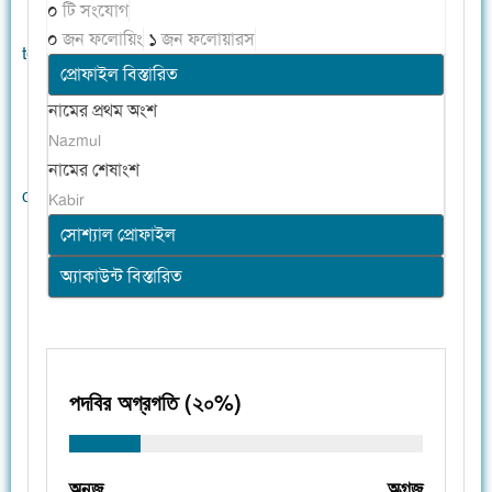
০
টি সংযোগ
০
জন ফলোয়িং
১
জন ফলোয়ারস
প্রোফাইল বিস্তারিত
নামের প্রথম অংশ
Nazmul
নামের শেষাংশ
Kabir
সোশ্যাল প্রোফাইল
অ্যাকাউন্ট বিস্তারিত
পদবির অগ্রগতি (২০%)
অনুজ
অগ্রজ