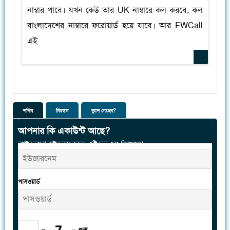
নাম্বার পাবে। যখন কেউ তার UK নাম্বারে কল করবে, কল
বাংলাদেশের নাম্বারে ফরোয়ার্ড হয়ে যাবে। আর FWCall
এই
লগিন
নিবন্ধন
ভুলে গেছেন?
আপনার কি একাউন্ট আছে?
লগইন অথবা সাইন আপ করুন। এটি দ্রুত এবং
বিনামূল্যে!
পাসওয়ার্ড
−
=
শুন্য