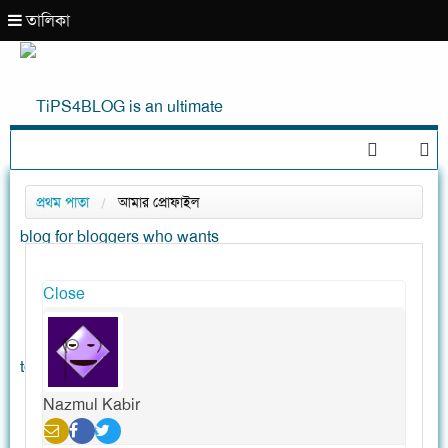
তালিকা
রবিবার, বিকাল ৫:৩৯ ♦ ৯ই আগস্ট, ২০২৬ ইং, ২৫শে শ্রাবণ, ১৪৩৩ বঙ্গাব্দ ( বর্ষাকাল )
প্রথম পাতা
আমার প্রোফাইল
Close
Nazmul Kabir