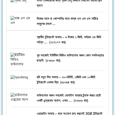
লগিন ইউজারদের জন্য পৃথক মেনু কিভাবে দেখাবেন ওয়ার্ডপ্রেস
ব্লগে
নিজের নামে বা কোম্পানির নামে বাল্ক এস এম এস পাঠিয়ে
বন্ধুদের চমকে ...
গ্রামীন ইন্টারনেট অফার – ৯ টাকায় ২ জিবি, সর্বচ্চো ৩৪ জিবি
পর্যন্ত ...
(
২২৭১৭৭ বার)
খুব সহজেই ইউটিউব ভিডিও ডাউনলোড করুন কোন সফটওয়্যার
ছাড়াই
(
৮২৬১৮ বার)
রবি নতুন সিম অফার – ৩০০মিনিট, ৩জিবি এবং ১০জিবি
ইন্টারনেট একদম ফ্রি
(
৬১৩৬৪ বার)
ডাউনলোড করুন সহজেই মোবাইল নাম্বার ট্র্যাক করার ছোট্ট
একটি এন্ড্রয়েড অ্যাপ, এবার ...
(
৩২৬২৯ বার)
এয়ারটেল অফার – বন্ধ সংযোগ চালু করলেই 3GB ইন্টারনেট