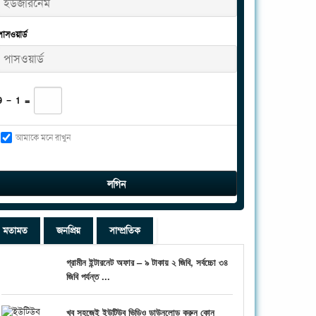
পাসওয়ার্ড
9
−
1
=
আমাকে মনে রাখুন
মতামত
জনপ্রিয়
সাম্প্রতিক
গ্রামীন ইন্টারনেট অফার – ৯ টাকায় ২ জিবি, সর্বচ্চো ৩৪
জিবি পর্যন্ত ...
খুব সহজেই ইউটিউব ভিডিও ডাউনলোড করুন কোন