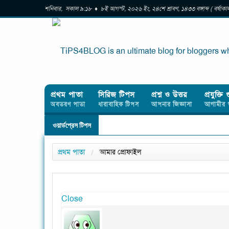
শনিবার, সকাল ৯:১৮ ♦ ৮ই আগস্ট, ২০২৬ ইং, ২৪শে শ্রাবণ, ১৪৩৩ বঙ্গাব্দ ( বর্ষা
প্রথম পাতা
সিরিজ টিপস
প্রশ্ন ও উত্তর
প্রযুক্তি 
অবতরণ পাতা
ধারাবাহিক টিপস
আপনার জিজ্ঞাসা
আগামীর 
ওয়ার্ডপ্রেস টিপস
প্রথম পাতা
আমার প্রোফাইল
Close