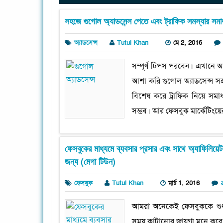
সহজে গুগোল অ্যাডসেন্স পেতে এবং ট্রাফিক সমস্যার সমাধান
অ্যাডসেন্স
Tutul Khan
মে 2, 2016
সম্পূর্ণ টিপস পরবেন। এখানে আম
আশা করি গুগোল অ্যাডসেন্স স
বিশেষ করে ট্রাফিক নিয়ে সমা
সম্ভব। আর ফেসবুক মার্কেটিংয়
ফেসবুকের মাধ্যমে ব্যবসার প্রসার এবং সাথে অ্যাফিলিয়েট
জন্য (মেগা টিউন)
ফেসবুক
Tutul Khan
মার্চ 1, 2016
২
আমরা অনেকেই ফেসবুককে শুধুম
সময় কাটানোর জায়গা মনে করে য