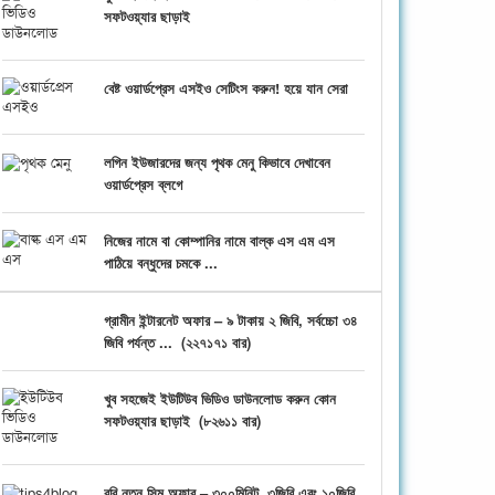
সফটওয়্যার ছাড়াই
বেষ্ট ওয়ার্ডপ্রেস এসইও সেটিংস করুন! হয়ে যান সেরা
লগিন ইউজারদের জন্য পৃথক মেনু কিভাবে দেখাবেন
ওয়ার্ডপ্রেস ব্লগে
নিজের নামে বা কোম্পানির নামে বাল্ক এস এম এস
পাঠিয়ে বন্ধুদের চমকে ...
গ্রামীন ইন্টারনেট অফার – ৯ টাকায় ২ জিবি, সর্বচ্চো ৩৪
জিবি পর্যন্ত ...
(
২২৭১৭১ বার)
খুব সহজেই ইউটিউব ভিডিও ডাউনলোড করুন কোন
সফটওয়্যার ছাড়াই
(
৮২৬১১ বার)
রবি নতুন সিম অফার – ৩০০মিনিট, ৩জিবি এবং ১০জিবি