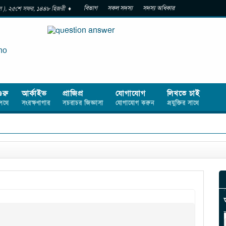
বিভাগ
সকল সদস্য
সদস্য অধিকার
কাল ), ২৫শে সফর, ১৪৪৮ হিজরী ♦
গুরু
আর্কাইভ
প্রাজিপ্র
যোগাযোগ
লিখতে চাই
পথে
সংরক্ষণাগার
সচরাচর জিজ্ঞাসা
যোগাযোগ করুন
প্রযুক্তির সাথে