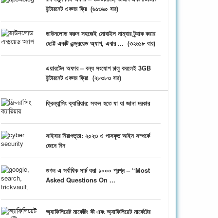
ইন্টারনেট একদম ফ্রি
(
৬১৩৬০ বার)
ডাউনলোড করুন সহজেই মোবাইল নাম্বার ট্র্যাক করার
ছোট্ট একটি এন্ড্রয়েড অ্যাপ, এবার ...
(
৩২৬১৮ বার)
এয়ারটেল অফার – বন্ধ সংযোগ চালু করলেই 3GB
ইন্টারনেট একদম ফ্রি!
(
২৮৩৮৩ বার)
ফ্রিল্যান্সিং ক্যারিয়ার: সফল হতে যা যা জানা দরকার
সাইবার নিরাপত্তা: ২০২৩ এ পাসকৃত আইন সম্পর্কে
জেনে নিন
গুগল এ সর্বাধিক সার্চ করা ১০০০ প্রশ্ন – “Most
Asked Questions On ...
অ্যাফিলিয়েট মার্কেটিং কী এবং অ্যাফিলিয়েট মার্কেটের