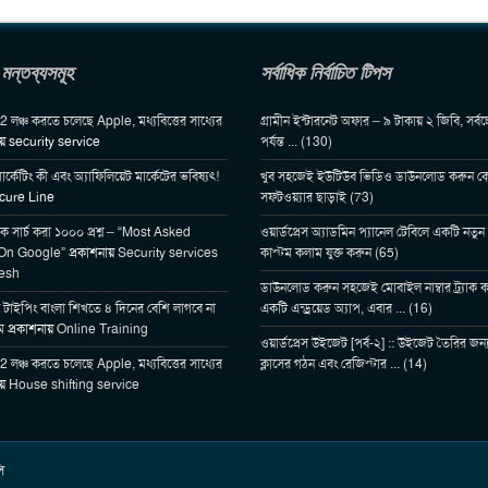
 মন্তব্যসমূহ
সর্বাধিক নির্বাচিত টিপস
লঞ্চ করতে চলেছে Apple, মধ্যবিত্তের সাধ্যের
গ্রামীন ইন্টারনেট অফার – ৯ টাকায় ২ জিবি, সর্ব
ায়
security service
পর্যন্ত ... (130)
ার্কেটিং কী এবং অ্যাফিলিয়েট মার্কেটের ভবিষ্যৎ!
খুব সহজেই ইউটিউব ভিডিও ডাউনলোড করুন ক
cure Line
সফটওয়্যার ছাড়াই (73)
িক সার্চ করা ১০০০ প্রশ্ন – “Most Asked
ওয়ার্ডপ্রেস অ্যাডমিন প্যানেল টেবিলে একটি নতুন 
On Google”
প্রকাশনায়
Security services
কাস্টম কলাম যুক্ত করুন (65)
esh
ডাউনলোড করুন সহজেই মোবাইল নাম্বার ট্র্যাক ক
 টাইপিং বাংলা শিখতে ৪ দিনের বেশি লাগবে না
একটি এন্ড্রয়েড অ্যাপ, এবার ... (16)
ম
প্রকাশনায়
Online Training
ওয়ার্ডপ্রেস উইজেট [পর্ব-২] :: উইজেট তৈরির জন্য
লঞ্চ করতে চলেছে Apple, মধ্যবিত্তের সাধ্যের
ক্লাসের গঠন এবং রেজিস্টার ... (14)
ায়
House shifting service
ি