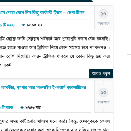
 পেতে দেখে নিন কিছু কার্যকরী ট্রিক্স – মেগা টিপস
১০
বছর আগে
১ টি মন্তব্য
৮৪৯০ বার
ি যেটুকু জানি সেটুকুর শর্টকার্ট আর পুরোপুরি বলার চেষ্টা করেছি।
হজে হাতে পাওয়া আর ট্রাফিক নিয়ে কোন সমস্যা হবে না কখনও ।
ধান বেশি দিয়েছি। কারন ট্রাফিক থাকলে যে কোন কিছু জয় করা
ের একটা
আরও পড়ুন
 মার্কেটার, ব্লগার আর অনলাইন ই-কমার্স ব্যবসায়ীদের
১০
বছর আগে
 টি মন্তব্য
৯৭৫৬ বার
াত্র সময় কাটানোর মাধ্যম মনে করি। কিন্তু, ফেসবুককে কেবল
ারা ফেসবুক ব্যবহার করা থেকে নিজেকে দূরে সরিয়ে রাখতে চান,