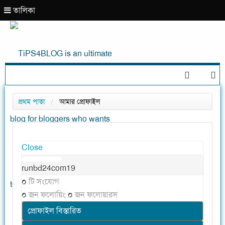
তালিকা
শুক্রবার, দুপুর ১২:৫৪ ♦ ৭ই আগস্ট, ২০২৬ ইং, ২৩শে শ্রাবণ, ১৪৩৩ বঙ্গাব্দ ( বর্ষাকাল )
প্রথম পাতা
আমার প্রোফাইল
Close
runbd24com19
০
টি সংযোগ
০
জন ফলোয়িং
০
জন ফলোয়ারস
প্রোফাইল বিস্তারিত