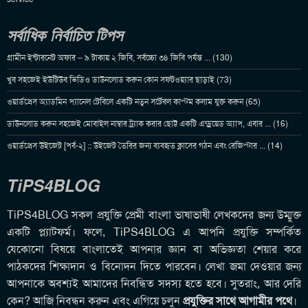
সর্বাধিক নির্বাচিত টিপস
গ্রামীন ইন্টারনেট অফার – ৯ টাকায় ২ জিবি, সর্বচ্চো ৩৪ জিবি পর্যন্ত ... (130)
খুব সহজেই ইউটিউব ভিডিও ডাউনলোড করুন কোন সফটওয়্যার ছাড়াই (73)
ওয়ার্ডপ্রেস অ্যাডমিন প্যানেল টেবিলে একটি নতুন সর্টেবল কাস্টম কলাম যুক্ত করুন (65)
ডাউনলোড করুন সহজেই মোবাইল নাম্বার ট্র্যাক করার ছোট্ট একটি এন্ড্রয়েড অ্যাপ, এবার ... (16)
ওয়ার্ডপ্রেস উইজেট [পর্ব-২] :: উইজেট তৈরির জন্য ব্যবহৃত ক্লাসের গঠন এবং রেজিস্টার ... (14)
TiPS4BLOG
TiPS4BLOG সকল প্রযুক্তি প্রেমী বাংলা ভাষাভাষী লেখকদের জন্য উম্মুক্ত
একটি প্ল্যাটফর্ম। ফলে, TiPS4BLOG এ আপনি প্রযুক্তি সম্পর্কিত
যেকোনো বিষয়ে বাংলাতেই আপনার জ্ঞান বা অভিজ্ঞতা শেয়ার করে
পাঠকদের শিক্ষাদান ও বিনোদন দিতে পারবেন। লেখা জমা দেওয়ার জন্য
আপনাকে অবশ্যই আমাদের নিবন্ধিত সদস্য হতে হবে। সুতরাং, আর দেরি
কেন? আজি নিবন্ধন করুন এবং এগিয়ে চলুন
প্রযুক্তির সাথে আগামীর পথে
।