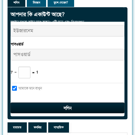
লগিন
নিবন্ধন
ভুলে গেছেন?
আপনার কি একাউন্ট আছে?
লগইন অথবা সাইন আপ করুন। এটি দ্রুত এবং
বিনামূল্যে!
পাসওয়ার্ড
7
−
=
1
আমাকে মনে রাখুন
মতামত
জনপ্রিয়
সাম্প্রতিক