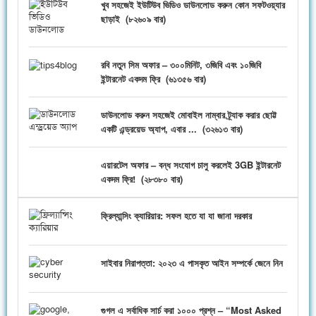
খুব সহজেই ইউটিউব ভিডিও ডাউনলোড করুন কোন সফটওয়্যার
ছাড়াই
(
৮২৬০৯ বার)
রবি নতুন সিম অফার – ৩০০মিনিট, ৩জিবি এবং ১০জিবি
ইন্টারনেট একদম ফ্রি
(
৬১৩৫৬ বার)
ডাউনলোড করুন সহজেই মোবাইল নাম্বার ট্র্যাক করার ছোট্ট
একটি এন্ড্রয়েড অ্যাপ, এবার ...
(
৩২৬১৩ বার)
এয়ারটেল অফার – বন্ধ সংযোগ চালু করলেই 3GB ইন্টারনেট
একদম ফ্রি!
(
২৮৩৮০ বার)
ফ্রিল্যান্সিং ক্যারিয়ার: সফল হতে যা যা জানা দরকার
সাইবার নিরাপত্তা: ২০২৩ এ পাসকৃত আইন সম্পর্কে জেনে নিন
গুগল এ সর্বাধিক সার্চ করা ১০০০ প্রশ্ন – “Most Asked