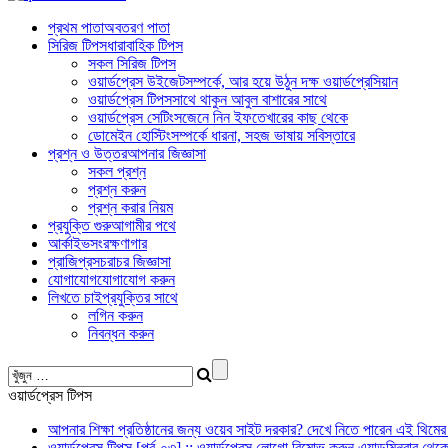
প্রথম পাতা
অবতরণ পাতা
সিরিজ টিপস
ধারাবাহিক টিপস
সকল সিরিজ টিপস
ওয়ার্ডপ্রেস উইজেট
সম্পর্কে, আর হয়ে উঠুন দক্ষ ওয়ার্ডপ্রেসিয়ান
ওয়ার্ডপ্রেস টিপস
সাথে থাকুন আবুল বাশারের সাথে
ওয়ার্ডপ্রেস সেটিংস
জেনে নিন ইফতেখারের কাছ থেকে
ডোমেইন হোস্টিং
সম্পর্কে ধারনা, সহজ ভাষায় সবিস্তারে
প্রশ্ন ও উত্তর
আপনার জিজ্ঞাসা
সকল প্রশ্ন
প্রশ্ন করুন
প্রশ্ন করার নিয়ম
প্রযুক্তি গুরু
আগামীর পথে
আর্কাইভ
সংরক্ষণাগার
প্রাজিপ্র
সচরাচর জিজ্ঞাসা
যোগাযোগ
যোগাযোগ করুন
লিখতে চাই
প্রযুক্তির সাথে
লগিন করুন
নিবন্ধন করুন
ওয়ার্ডপ্রেস টিপস
আপনার শিক্ষা প্রতিষ্ঠানের জন্য ওয়েব সাইট দরকার? দেখে নিতে পারেন এই থিমের
ওয়ার্ডপ্রেস টিপস [পর্ব-০৩] :: ওয়ার্ডপ্রেস লোগো রিমোভ করুন এ্যাডমিনবার থেক