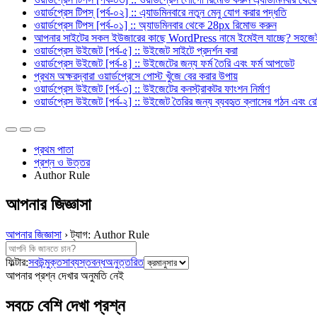
ওয়ার্ডপ্রেস টিপস্ [পর্ব-০২] :: এ্যাডমিনবারে নতুন মেনু যোগ করার পদ্ধতি
ওয়ার্ডপ্রেস টিপস [পর্ব-০১] :: অ্যাডমিনবার থেকে 28px রিমোভ করুন
আপনার সাইটের সকল ইউজারের কাছে WordPress নামে ইমেইল যাচ্ছে? সহজেই 
ওয়ার্ডপ্রেস উইজেট [পর্ব-৫] :: উইজেট সাইটে প্রদর্শন করা
ওয়ার্ডপ্রেস উইজেট [পর্ব-৪] :: উইজেটের জন্য ফর্ম তৈরি এবং ফর্ম আপডেট
প্রথম অক্ষরদ্বারা ওয়ার্ডপ্রেসে পোস্ট খুঁজে বের করার উপায়
ওয়ার্ডপ্রেস উইজেট [পর্ব-৩] :: উইজেটের কনস্ট্রাকটর ফাংশন নির্মাণ
ওয়ার্ডপ্রেস উইজেট [পর্ব-২] :: উইজেট তৈরির জন্য ব্যবহৃত ক্লাসের গঠন এবং রে
প্রথম পাতা
প্রশ্ন ও উত্তর
Author Rule
আপনার জিজ্ঞাসা
আপনার জিজ্ঞাসা
›
ট্যাগ: Author Rule
ফিল্টার:
সব
উন্মুক্ত
সাব্যস্ত
বন্ধ
অনুত্তরিত
আপনার প্রশ্ন দেখার অনুমতি নেই
সবচে বেশি দেখা প্রশ্ন