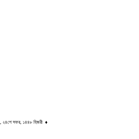
ল ), ২৪শে সফর, ১৪৪৮ হিজরী ♦