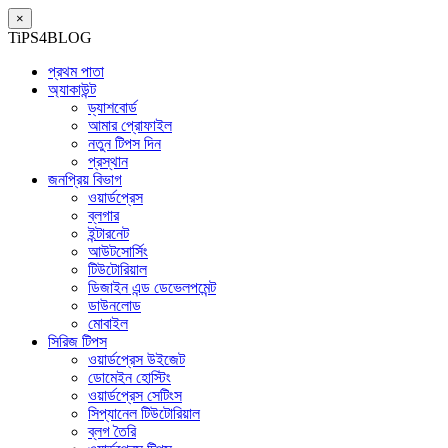
×
TiPS4BLOG
প্রথম পাতা
অ্যাকাউন্ট
ড্যাশবোর্ড
আমার প্রোফাইল
নতুন টিপস দিন
প্রস্থান
জনপ্রিয় বিভাগ
ওয়ার্ডপ্রেস
ব্লগার
ইন্টারনেট
আউটসোর্সিং
টিউটোরিয়াল
ডিজাইন এন্ড ডেভেলপমেন্ট
ডাউনলোড
মোবাইল
সিরিজ টিপস
ওয়ার্ডপ্রেস উইজেট
ডোমেইন হোস্টিং
ওয়ার্ডপ্রেস সেটিংস
সিপ্যানেল টিউটোরিয়াল
ব্লগ তৈরি