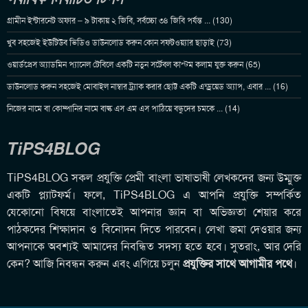
গ্রামীন ইন্টারনেট অফার – ৯ টাকায় ২ জিবি, সর্বচ্চো ৩৪ জিবি পর্যন্ত ... (130)
খুব সহজেই ইউটিউব ভিডিও ডাউনলোড করুন কোন সফটওয়্যার ছাড়াই (73)
ওয়ার্ডপ্রেস অ্যাডমিন প্যানেল টেবিলে একটি নতুন সর্টেবল কাস্টম কলাম যুক্ত করুন (65)
ডাউনলোড করুন সহজেই মোবাইল নাম্বার ট্র্যাক করার ছোট্ট একটি এন্ড্রয়েড অ্যাপ, এবার ... (16)
নিজের নামে বা কোম্পানির নামে বাল্ক এস এম এস পাঠিয়ে বন্ধুদের চমকে ... (14)
TiPS4BLOG
TiPS4BLOG সকল প্রযুক্তি প্রেমী বাংলা ভাষাভাষী লেখকদের জন্য উম্মুক্ত
একটি প্ল্যাটফর্ম। ফলে, TiPS4BLOG এ আপনি প্রযুক্তি সম্পর্কিত
যেকোনো বিষয়ে বাংলাতেই আপনার জ্ঞান বা অভিজ্ঞতা শেয়ার করে
পাঠকদের শিক্ষাদান ও বিনোদন দিতে পারবেন। লেখা জমা দেওয়ার জন্য
আপনাকে অবশ্যই আমাদের নিবন্ধিত সদস্য হতে হবে। সুতরাং, আর দেরি
কেন? আজি নিবন্ধন করুন এবং এগিয়ে চলুন
প্রযুক্তির সাথে আগামীর পথে
।