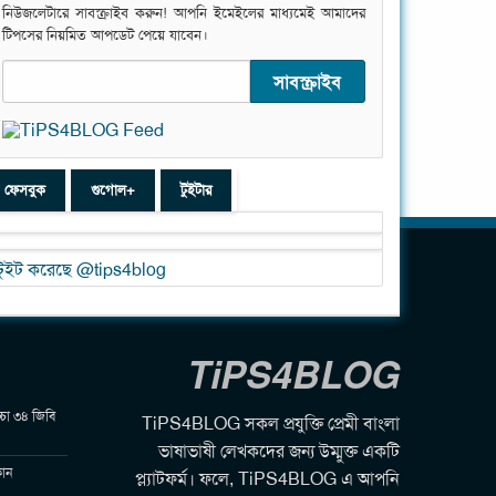
নিউজলেটারে সাবস্ক্রাইব করুন! আপনি ইমেইলের মাধ্যমেই আমাদের
টিপসের নিয়মিত আপডেট পেয়ে যাবেন।
ফেসবুক
গুগোল+
টুইটার
টুইট করেছে @tips4blog
TiPS4BLOG
চ্চো ৩৪ জিবি
TiPS4BLOG সকল প্রযুক্তি প্রেমী বাংলা
ভাষাভাষী লেখকদের জন্য উম্মুক্ত একটি
োন
প্ল্যাটফর্ম। ফলে, TiPS4BLOG এ আপনি