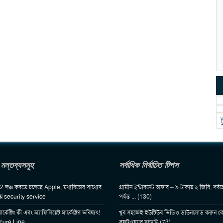
 মন্তব্যসমূহ
সর্বাধিক নির্বাচিত টিপস
লঞ্চ করতে চলেছে Apple, মধ্যবিত্তের সাধ্যের
গ্রামীন ইন্টারনেট অফার – ৯ টাকায় ২ জিবি, সর্ব
ায়
security service
পর্যন্ত ... (130)
ার্কেটিং কী এবং অ্যাফিলিয়েট মার্কেটের ভবিষ্যৎ!
খুব সহজেই ইউটিউব ভিডিও ডাউনলোড করুন ক
cure Line
সফটওয়্যার ছাড়াই (73)