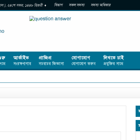
বিভাগ
সকল সদস্য
সদস্য অধিকার
ষাকাল ), ২৪শে সফর, ১৪৪৮ হিজরী ♦
গুরু
আর্কাইভ
প্রাজিপ্র
যোগাযোগ
লিখতে চাই
পথে
সংরক্ষণাগার
সচরাচর জিজ্ঞাসা
যোগাযোগ করুন
প্রযুক্তির সাথে
স